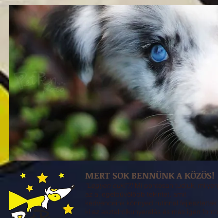
MERT SOK BENNÜNK A KÖZÖS!
"Legyen cuki"?!
Mi pontosan tudjuk, milyen
az a legelbüvölöbb tekintet, amit
kedvenceink könnyed rutinnal fejlesztettek
ki az asztalrólkunyerálás és más igen font